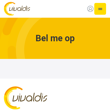
Vivaldis Interim
Open 
Bel me op