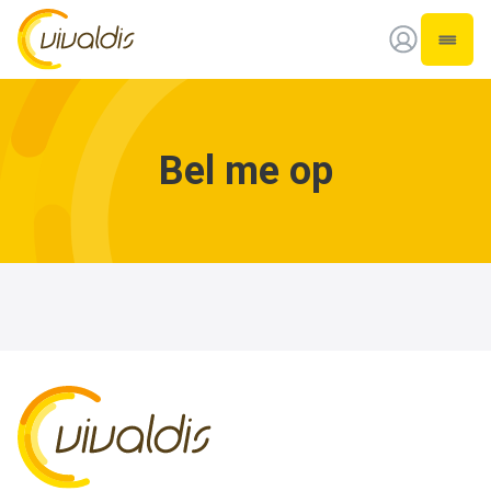
Vivaldis Interim
Open 
Bel me op