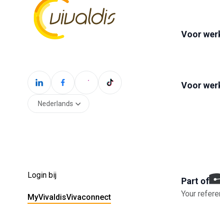
Voor wer
Voor wer
Nederlands
Login bij
Part of
Your refere
MyVivaldis
Vivaconnect