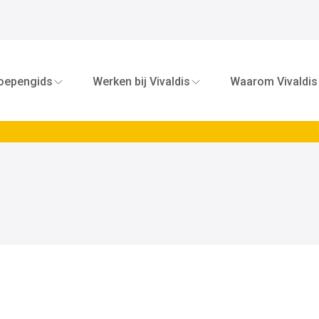
Bel me op
oepengids
Werken bij Vivaldis
Waarom Vivaldis