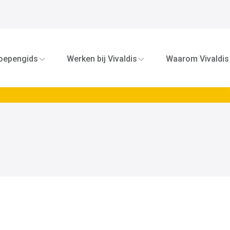
Bel me op
oepengids
Werken bij Vivaldis
Waarom Vivaldis