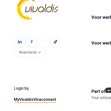
Voor wer
Voor wer
Nederlands
Login bij
Part of
Your refere
MyVivaldis
Vivaconnect