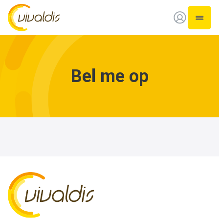
Vivaldis Interim
Open 
Bel me op