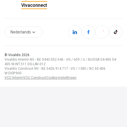
Vivaconnect
Nederlands
© Vivaldis
2026
Vivaldis Interim NV - BE 0443.052.646 - VG / 609 / U / BUOSA 54-406 54-
405 W.INT.511 DG-LAV-012
Vivaldis Construct NV - BE 0426.914.717 - VG / 1380 / BC 55-406
W.DISP.900
VCU Interim
VCU Construct
Cookie-instellingen