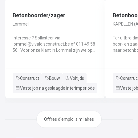
Betonboorder/zager
Betonboo
Lommel
KAPELLEN (
Interesse ? Solliciteer via
Ter uitbreidi
lommel@vivaldisconstruct.be of 011 49 58
boor- en zaag
56 Voor onze klant in Lommel zijn we op
naar betonboorders. Al
zoek naar een arbeider
maak je gate
wegenbouw/betonwerker.Je staat in voor
als steen.Je
boor- en zaagwerken van beton en
diamantboorm
voegbanden &
hoogfrequen
Construct
Bouw
Voltijds
Construc
voegvullingen.Diamantzagen en -
wanden en v
boren,Zagen van van beton, klinkers,
wandzaag-of
Vaste job na geslaagde interimperiode
Vaste jo
magere beton, ...Wandzagen van
eveneens slo
openingen in betonnen wanden,
en wachtstav
keermuren, ...
met epoxylij
Offres d'emploi similaires