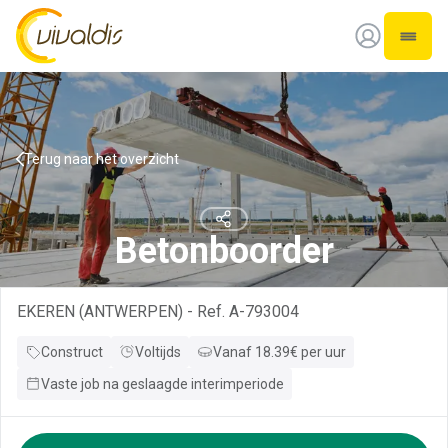
Vivaldis Interim
Open 
Terug naar het overzicht
Betonboorder
EKEREN (ANTWERPEN)
-
Ref.
A-793004
Construct
Voltijds
Vanaf
18.39
€
per
uur
Vaste job na geslaagde interimperiode